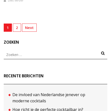
Lees verder
Berichten
Page
Page
1
2
Next
paginering
ZOEKEN
Zoeken
naar:
RECENTE BERICHTEN
De invloed van Nederlandse jenever op
moderne cocktails
Hoe richt je de perfecte cocktailbar in?